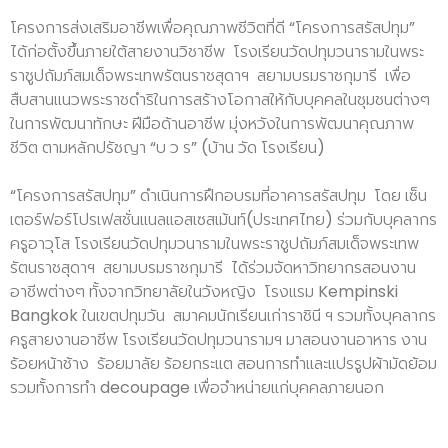
โครงการส่งเสริมอาชีพเพื่อคุณภาพชีวิตที่ดี “โครงการสรัสปทุม”
ได้ก่อตั้งขึ้นภายใต้สายงานวิชาชีพ โรงเรียนวัดปทุมวนารามในพระ
ราชูปถัมภ์สมเด็จพระเทพรัตนราชสุดาฯ สยามบรมราชกุมารี เพื่อ
สืบสานแนวพระราชดำริในการสร้างโอกาสให้กับบุคคลในชุมชนต่างๆ
ในการพัฒนาทักษะ ฝีมือด้านอาชีพ มุ่งหวังในการพัฒนาคุณภาพ
ชีวิต ตามหลักปรัชญา “บ ว ร” (บ้าน วัด โรงเรียน)
“โครงการสรัสปทุม” ดำเนินการฝึกอบรมที่อาคารสรัสปทุม โดย เซ็น
เตอร์ฟอร์โปรเฟสชั่นแนลแอสเซสเม้นท์(ประเทศไทย) ร่วมกับบุคลากร
ครูอาวุโส โรงเรียนวัดปทุมวนารามในพระราชูปถัมภ์สมเด็จพระเทพ
รัตนราชสุดาฯ สยามบรมราชกุมารี ได้ร่วมจัดหาวิทยากรสอนงาน
อาชีพต่างๆ ทั้งจากวิทยาลัยในวังหญิง โรงแรม Kempinski
Bangkok ในเขตปทุมวัน สมาคมนักเรียนเก่าราชินี ฯ รวมทั้งบุคลากร
ครูสายงานอาชีพ โรงเรียนวัดปทุมวนารามฯ มาสอนงานอาหาร งาน
ร้อยหน้าช้าง ร้อยมาลัย ร้อยกระแต สอนการทำและแปรรูปผ้ามัดย้อม
รวมทั้งการทำ decoupage เพื่อจำหน่ายแก่บุคคลภายนอก