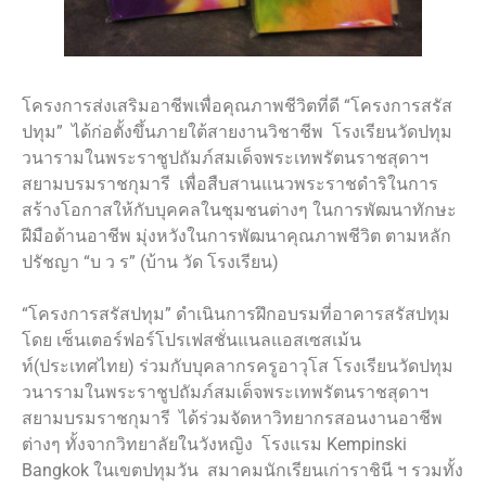
โครงการส่งเสริมอาชีพเพื่อคุณภาพชีวิตที่ดี “โครงการสรัส
ปทุม” ได้ก่อตั้งขึ้นภายใต้สายงานวิชาชีพ โรงเรียนวัดปทุม
วนารามในพระราชูปถัมภ์สมเด็จพระเทพรัตนราชสุดาฯ
สยามบรมราชกุมารี เพื่อสืบสานแนวพระราชดำริในการ
สร้างโอกาสให้กับบุคคลในชุมชนต่างๆ ในการพัฒนาทักษะ
ฝีมือด้านอาชีพ มุ่งหวังในการพัฒนาคุณภาพชีวิต ตามหลัก
ปรัชญา “บ ว ร” (บ้าน วัด โรงเรียน)
“โครงการสรัสปทุม” ดำเนินการฝึกอบรมที่อาคารสรัสปทุม
โดย เซ็นเตอร์ฟอร์โปรเฟสชั่นแนลแอสเซสเม้น
ท์(ประเทศไทย) ร่วมกับบุคลากรครูอาวุโส โรงเรียนวัดปทุม
วนารามในพระราชูปถัมภ์สมเด็จพระเทพรัตนราชสุดาฯ
สยามบรมราชกุมารี ได้ร่วมจัดหาวิทยากรสอนงานอาชีพ
ต่างๆ ทั้งจากวิทยาลัยในวังหญิง โรงแรม Kempinski
Bangkok ในเขตปทุมวัน สมาคมนักเรียนเก่าราชินี ฯ รวมทั้ง